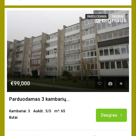
PARDUODAMA
SKUBIAI
€99,000
Parduodamas 3 kambarių butas Gargžduose
Kambariai: 3
Aukšt.: 5/5
m²: 65
Daugiau
Butai