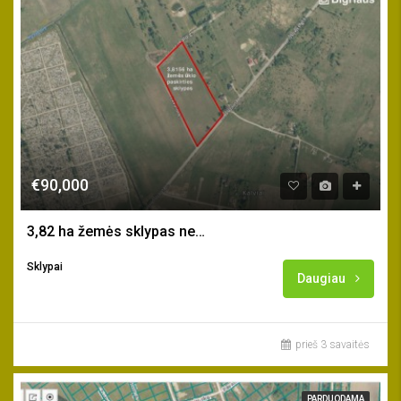
€90,000
3,82 ha žemės sklypas netoli Klaipėdos m.
Sklypai
Daugiau
prieš 3 savaitės
PARDUODAMA