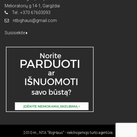
Melioratorių g.14-1, Gargždai
Tel.: +370 67603093
ntbighaus@gmail.com
Susisiekite
2010 m., NTA "BigHaus" - nekilnojamojo turto agentūra.