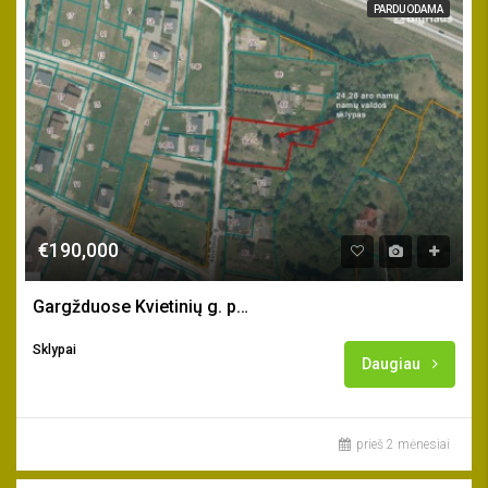
PARDUODAMA
€190,000
Gargžduose Kvietinių g. parduodamas 24 a. sklypas
Sklypai
Daugiau
prieš 2 mėnesiai