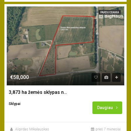
PARDUODAMA
€58,000
3,873 ha žemės sklypas netoli Gargždų m.
Sklypai
Daugiau
Algirdas Mikalauskas
prieš 7 mėnesiai