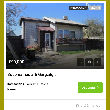
PARDUODAMA
SKUBIAI
€90,000
Sodo namas arti Gargždų m. centro
Kambariai: 4
Aukšt.: 1
m2: 68
Daugiau
Namai
prieš 2 mėnesiai