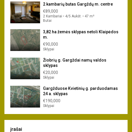
2 kambarių butas Gargždų m. centre
€89,000
2 Kambariai • 4/5 Aukšt. • 47 m²
Butai
3,82 ha žemės sklypas netoli Klaipėdos
m.
€90,000
Sklypai
Žiobrių g. Gargždai namų valdos
sklypas
€20,000
Sklypai
Gargžduose Kvietinių g. parduodamas
24 a. sklypas
€190,000
Sklypai
įrašai