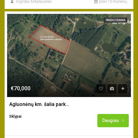
Algirdas Mikalauskas
prieš 10 mėnesių
PARDUODAMA
€70,000
Agluonėnų km. šalia parko parduodamas 1,33 ha žemės sklypas
Sklypai
Daugiau