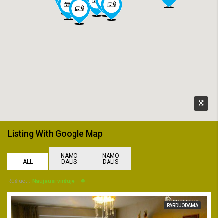
Listing With Google Map
NAMO
NAMO
ALL
DALIS
DALIS
Naujausi viršuje
Rūšiuoti:
PARDUODAMA