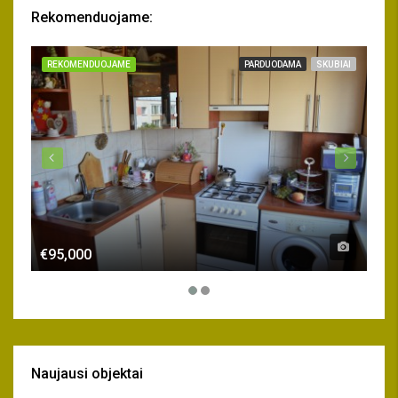
Rekomenduojame:
REKOMENDUOJAME
PARDUODAMA
SKUBIAI
RE
€95,000
€15
Naujausi objektai