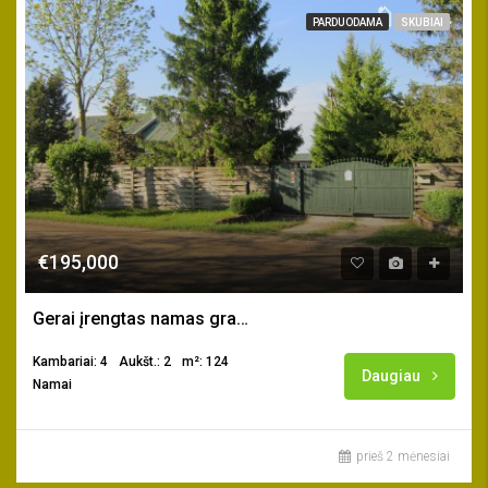
PARDUODAMA
SKUBIAI
€195,000
Gerai įrengtas namas gražioje gamtoje netoli Klaipėdos m.
Kambariai: 4
Aukšt.: 2
m²: 124
Daugiau
Namai
prieš 2 mėnesiai