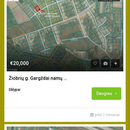
€20,000
Žiobrių g. Gargždai namų valdos sklypas
Sklypai
Daugiau
prieš 2 mėnesiai