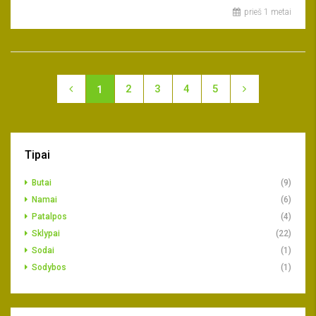
prieš 1 metai
2
3
4
5
1
Tipai
Butai
(9)
Namai
(6)
Patalpos
(4)
Sklypai
(22)
Sodai
(1)
Sodybos
(1)