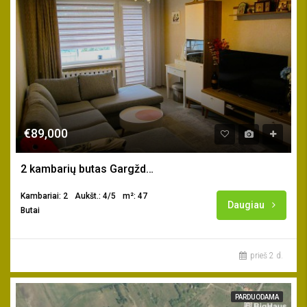
€89,000
2 kambarių butas Gargždų m. centre
Kambariai: 2
Aukšt.: 4/5
m²: 47
Daugiau
Butai
prieš 2 d.
PARDUODAMA