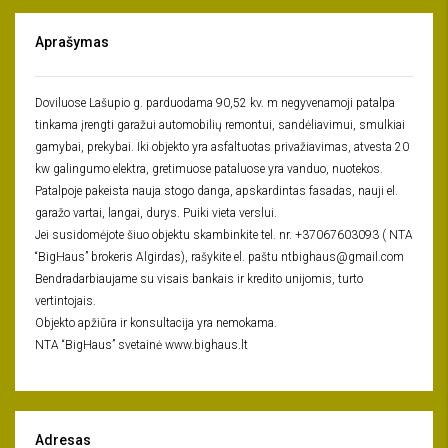
Aprašymas
Doviluose Lašupio g. parduodama 90,52 kv. m negyvenamoji patalpa
tinkama įrengti garažui automobilių remontui, sandėliavimui, smulkiai
gamybai, prekybai. Iki objekto yra asfaltuotas privažiavimas, atvesta 20
kw galingumo elektra, gretimuose pataluose yra vanduo, nuotekos.
Patalpoje pakeista nauja stogo danga, apskardintas fasadas, nauji el.
garažo vartai, langai, durys. Puiki vieta verslui.
Jei susidomėjote šiuo objektu skambinkite tel. nr. +37067603093 ( NTA
“BigHaus” brokeris Algirdas), rašykite el. paštu ntbighaus@gmail.com
Bendradarbiaujame su visais bankais ir kredito unijomis, turto
vertintojais.
Objekto apžiūra ir konsultacija yra nemokama.
NTA “BigHaus” svetainė www.bighaus.lt
Adresas