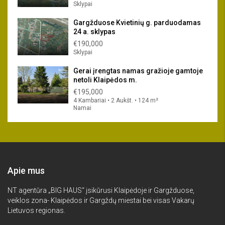
Sklypai
Gargžduose Kvietinių g. parduodamas
24 a. sklypas
€190,000
Sklypai
Gerai įrengtas namas gražioje gamtoje
netoli Klaipėdos m.
€195,000
4 Kambariai • 2 Aukšt. • 124 m²
Namai
Apie mus
NT agentūra „BIG HAUS“ įsikūrusi Klaipėdoje ir Gargžduose,
veiklos zona- Klaipėdos ir Gargždų miestai bei visas Vakarų
Lietuvos regionas.