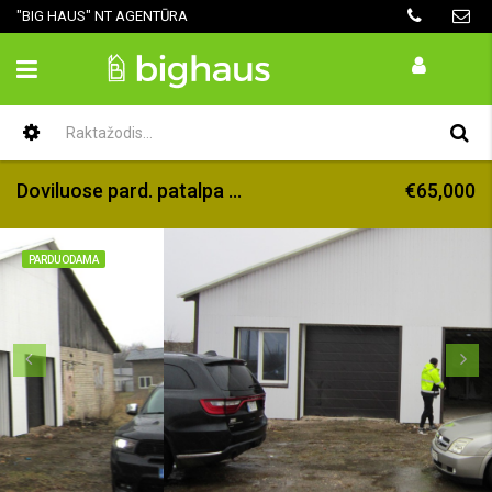
"BIG HAUS" NT AGENTŪRA
Doviluose pard. patalpa garažui, sandėliui
€65,000
PARDUODAMA