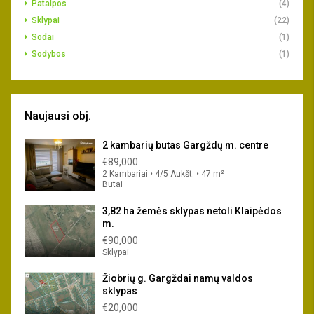
Patalpos
(4)
Sklypai
(22)
Sodai
(1)
Sodybos
(1)
Naujausi obj.
2 kambarių butas Gargždų m. centre
€89,000
2 Kambariai • 4/5 Aukšt. • 47 m²
Butai
3,82 ha žemės sklypas netoli Klaipėdos
m.
€90,000
Sklypai
Žiobrių g. Gargždai namų valdos
sklypas
€20,000