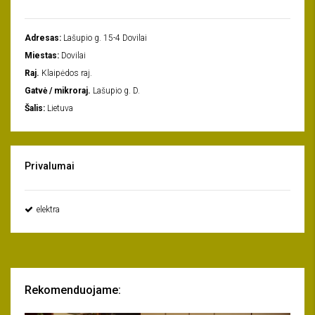
Adresas:
Lašupio g. 15-4 Dovilai
Miestas:
Dovilai
Raj.
Klaipėdos raj.
Gatvė / mikroraj.
Lašupio g. D.
Šalis:
Lietuva
Privalumai
elektra
Rekomenduojame: