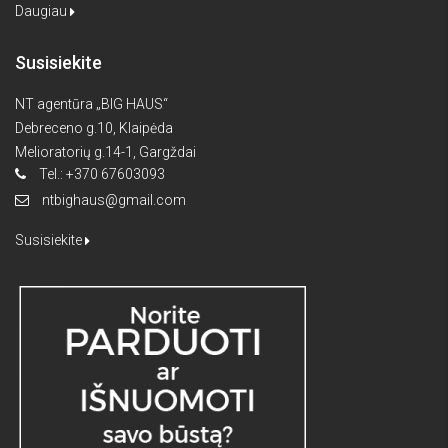
Daugiau
Susisiekite
NT agentūra „BIG HAUS“
Debreceno g.10, Klaipėda
Melioratorių g.14-1, Gargždai
Tel.: +370 67603093
ntbighaus@gmail.com
Susisiekite