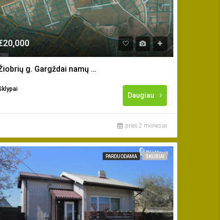
€20,000
Žiobrių g. Gargždai namų valdos sklypas
Sklypai
Daugiau
prieš 2 mėnesiai
PARDUODAMA
SKUBIAI