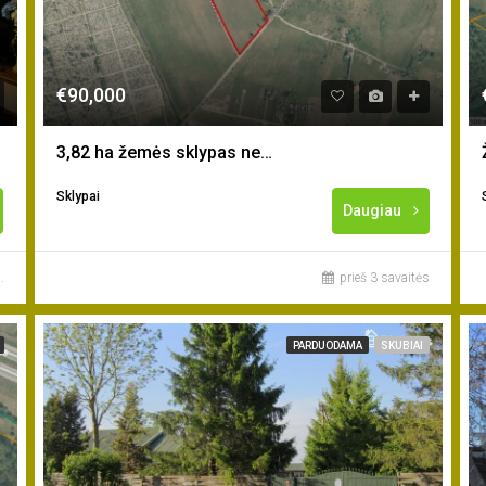
€90,000
3,82 ha žemės sklypas netoli Klaipėdos m.
Sklypai
Daugiau
.
prieš 3 savaitės
PARDUODAMA
SKUBIAI