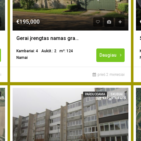
€195,000
Gerai įrengtas namas gražioje gamtoje netoli Klaipėdos m.
Kambariai: 4
Aukšt.: 2
m²: 124
Daugiau
Namai
i
prieš 2 mėnesiai
PARDUODAMA
SKUBIAI