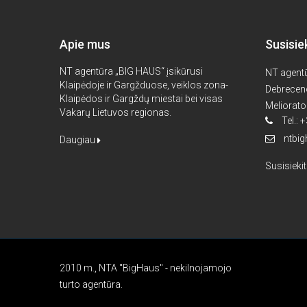
Apie mus
Susisie
NT agentūra „BIG HAUS“ įsikūrusi
NT agent
Klaipėdoje ir Gargžduose, veiklos zona-
Debreceno
Klaipėdos ir Gargždų miestai bei visas
Meliorato
Vakarų Lietuvos regionas.
Tel.:
ntbi
Daugiau
Susisieki
2010 m., NTA "BigHaus" - nekilnojamojo
turto agentūra.