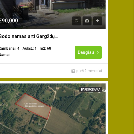
€90,000
Sodo namas arti Gargždų m. centro
Kambariai: 4
Aukšt.: 1
m2: 68
Daugiau
Namai
prieš 2 mėnesiai
PARDUODAMA