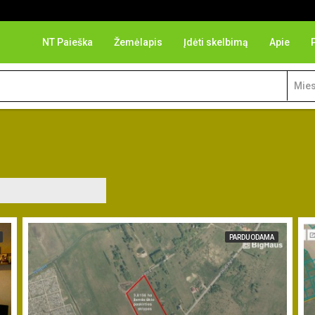
NT Paieška
Žemėlapis
Įdėti skelbimą
Apie
Mies
PARDUODAMA