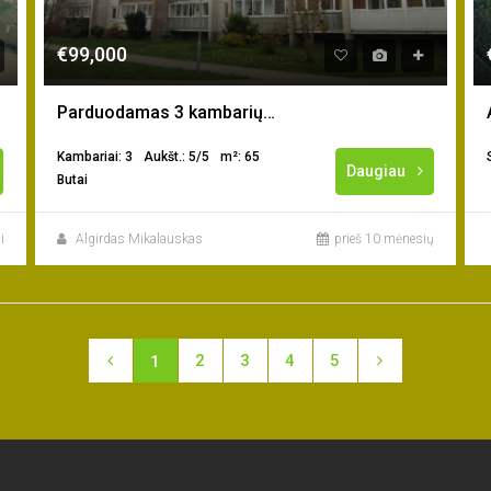
€99,000
Parduodamas 3 kambarių butas Gargžduose
Kambariai: 3
Aukšt.: 5/5
m²: 65
Daugiau
Butai
i
Algirdas Mikalauskas
prieš 10 mėnesių
2
3
4
5
1