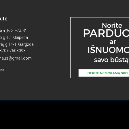
kite
ūra „BIG HAUS“
 g.10, Klaipėda
rių g.14-1, Gargždai
 +370 67603093
ghaus@gmail.com
te