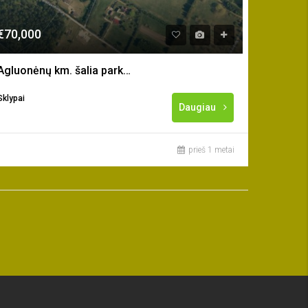
€70,000
Agluonėnų km. šalia parko parduodamas 1,33 ha žemės sklypas
Sklypai
Daugiau
prieš 1 metai