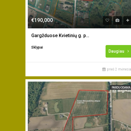
€190,000
Gargžduose Kvietinių g. parduodamas 24 a. sklypas
Sklypai
Daugiau
prieš 2 mėnesia
PARDUODAMA