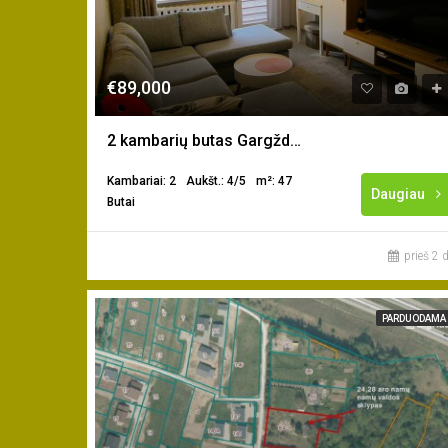
€89,000
2 kambarių butas Gargždų m. centre
Kambariai: 2
Aukšt.: 4/5
m²: 47
Daugiau
Butai
prieš 2 d
PARDUODAMA