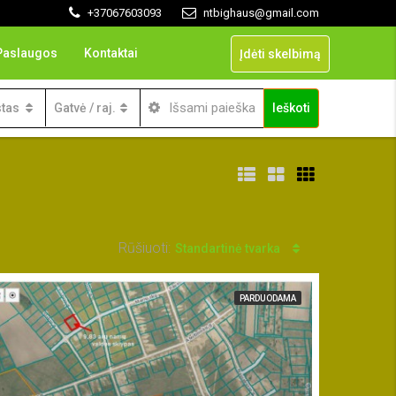
+37067603093
ntbighaus@gmail.com
Paslaugos
Kontaktai
Įdėti skelbimą
Išsami paieška
tas
Gatvė / raj.
Ieškoti
Rūšiuoti:
Standartinė tvarka
PARDUODAMA