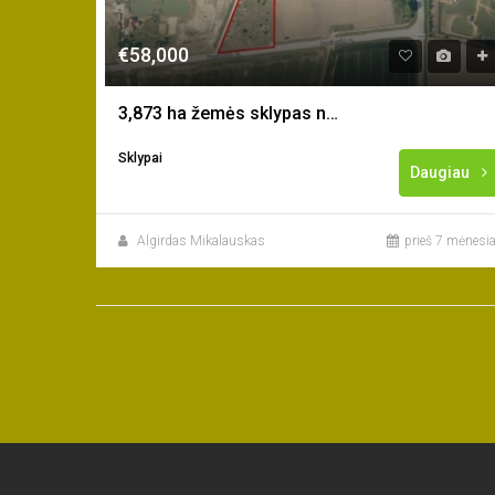
€58,000
3,873 ha žemės sklypas netoli Gargždų m.
Sklypai
Daugiau
Algirdas Mikalauskas
prieš 7 mėnesia