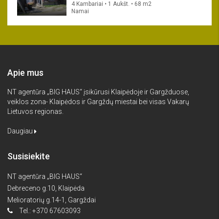
4 Kambariai • 1 Aukšt. • 68 m2
Namai
Apie mus
NT agentūra „BIG HAUS“ įsikūrusi Klaipėdoje ir Gargžduose,
veiklos zona- Klaipėdos ir Gargždų miestai bei visas Vakarų
Lietuvos regionas.
Daugiau
Susisiekite
NT agentūra „BIG HAUS“
Debreceno g.10, Klaipėda
Melioratorių g.14-1, Gargždai
Tel.: +370 67603093