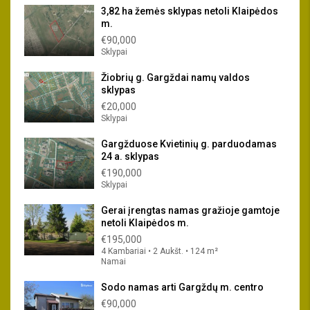
3,82 ha žemės sklypas netoli Klaipėdos
m.
€90,000
Sklypai
Žiobrių g. Gargždai namų valdos
sklypas
€20,000
Sklypai
Gargžduose Kvietinių g. parduodamas
24 a. sklypas
€190,000
Sklypai
Gerai įrengtas namas gražioje gamtoje
netoli Klaipėdos m.
€195,000
4 Kambariai • 2 Aukšt. • 124 m²
Namai
Sodo namas arti Gargždų m. centro
€90,000