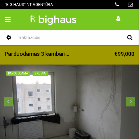
"BIG HAUS" NT AGENTŪRA
Parduodamas 3 kambarių butas Gargžduose
€99,000
PARDUODAMA
SKUBIAI