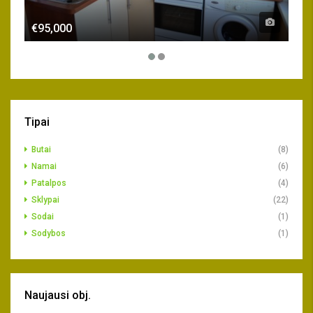
€95,000
€15
Tipai
Butai
(8)
Namai
(6)
Patalpos
(4)
Sklypai
(22)
Sodai
(1)
Sodybos
(1)
Naujausi obj.