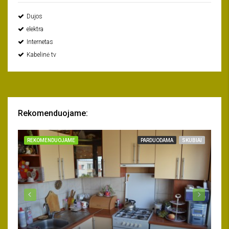
Dujos
elektra
Internetas
Kabelinė tv
Rekomenduojame:
REKOMENDUOJAME
PARDUODAMA
SKUBIAI
RE