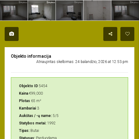
Objekto informacija
Atnaujintas skelbimas: 24 balandžio, 2026 at 12:53 pm
Objekto ID
5454
Kaina
€99,000
Plotas
65 m²
Kambariai
3
Aukštas / -ų name:
5/5
Statybos metai:
1992
Tipas:
Butai
Statusas:
Parduodama