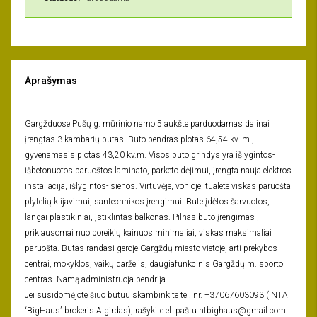
Aprašymas
Gargžduose Pušų g. mūrinio namo 5 aukšte parduodamas dalinai
įrengtas 3 kambarių butas. Buto bendras plotas 64,54 kv. m.,
gyvenamasis plotas 43,20 kv.m. Visos buto grindys yra išlygintos-
išbetonuotos paruoštos laminato, parketo dėjimui, įrengta nauja elektros
instaliacija, išlygintos- sienos. Virtuvėje, vonioje, tualete viskas paruošta
plytelių klijavimui, santechnikos įrengimui. Bute įdėtos šarvuotos,
langai plastikiniai, įstiklintas balkonas. Pilnas buto įrengimas ,
priklausomai nuo poreikių kainuos minimaliai, viskas maksimaliai
paruošta. Butas randasi geroje Gargždų miesto vietoje, arti prekybos
centrai, mokyklos, vaikų darželis, daugiafunkcinis Gargždų m. sporto
centras. Namą administruoja bendrija.
Jei susidomėjote šiuo butuu skambinkite tel. nr. +37067603093 ( NTA
“BigHaus” brokeris Algirdas), rašykite el. paštu ntbighaus@gmail.com