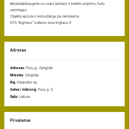
Bendradarbiaujame su visais bankais ir kredito unijomis, turto
vertintojais.
Objekto apžiūra ir konsultacija yra nemokama.
NTA “BigHaus” svetainė www.bighaus.lt
Adresas
Adresas:
Pušų g., Gargždai
Miestas:
Gargždai
Raj.
Klaipėdos raj.
Gatvė / mikroraj.
Pušų g. G.
Šalis:
Lietuva
Privalumai