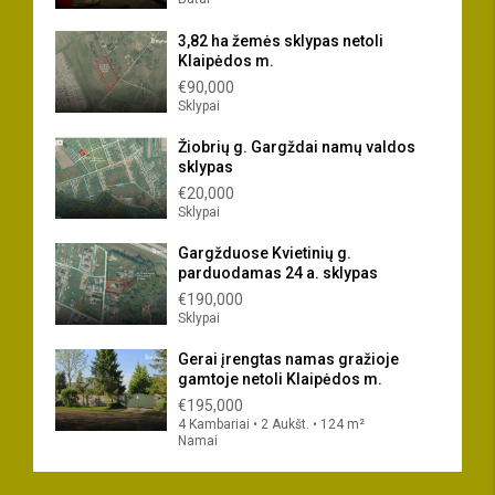
3,82 ha žemės sklypas netoli
Klaipėdos m.
€90,000
Sklypai
Žiobrių g. Gargždai namų valdos
sklypas
€20,000
Sklypai
Gargžduose Kvietinių g.
parduodamas 24 a. sklypas
€190,000
Sklypai
Gerai įrengtas namas gražioje
gamtoje netoli Klaipėdos m.
€195,000
4 Kambariai • 2 Aukšt. • 124 m²
Namai