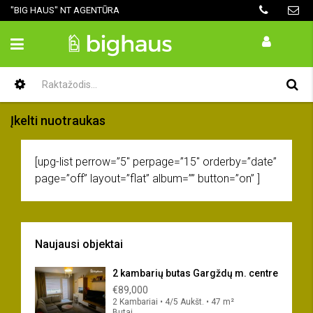
"BIG HAUS" NT AGENTŪRA
Įkelti nuotraukas
[upg-list perrow=”5″ perpage=”15″ orderby=”date”
page=”off” layout=”flat” album=”” button=”on” ]
Naujausi objektai
2 kambarių butas Gargždų m. centre
€89,000
2 Kambariai • 4/5 Aukšt. • 47 m²
Butai