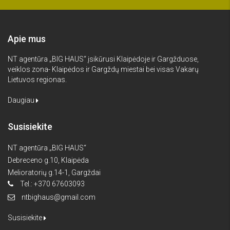
Apie mus
NT agentūra „BIG HAUS“ įsikūrusi Klaipėdoje ir Gargžduose,
veiklos zona- Klaipėdos ir Gargždų miestai bei visas Vakarų
Lietuvos regionas.
Daugiau
Susisiekite
NT agentūra „BIG HAUS“
Debreceno g.10, Klaipėda
Melioratorių g.14-1, Gargždai
Tel.: +370 67603093
ntbighaus@gmail.com
Susisiekite