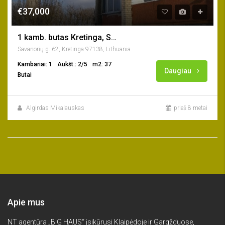
€37,000
1 kamb. butas Kretinga, Savanorių g.
Savanorių g. 62, Kretinga 97138, Lithuania
Kambariai: 1
Aukšt.: 2/5
m2: 37
Daugiau
Butai
Algirdas Mikalauskas
prieš 8 metai
Apie mus
NT agentūra „BIG HAUS“ įsikūrusi Klaipėdoje ir Gargžduose,