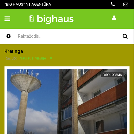
"BIG HAUS" NT AGENTŪRA
Kretinga
Naujausi viršuje
Rūšiuoti:
PARDUODAMA