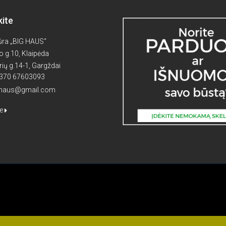
kite
ūra „BIG HAUS“
 g.10, Klaipėda
rių g.14-1, Gargždai
 +370 67603093
ghaus@gmail.com
te