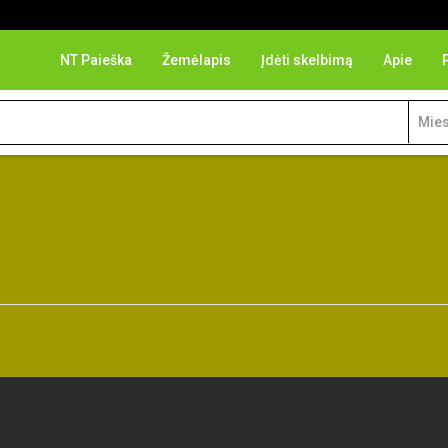
NT Paieška
Žemėlapis
Įdėti skelbimą
Apie
Mies