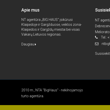
Apie mus
Susisie
NT agentūra „BIG HAUS“ įsikūrusi
NT agent
Klaipėdoje ir Gargžduose, veiklos zona-
Debreceno
Klaipėdos ir Gargždų miestai bei visas
Meliorato
Vakarų Lietuvos regionas.
Tel.:
ntbi
Daugiau
Susisieki
2010 m., NTA "BigHaus" - nekilnojamojo
turto agentūra.