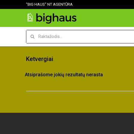
"BIG HAUS" NT AGENTŪRA
Ketvergiai
Atsiprašome jokių rezultatų nerasta