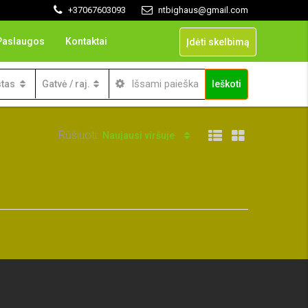
+37067603093
ntbighaus@gmail.com
Paslaugos
Kontaktai
Įdėti skelbimą
Išsami paieška
tas
Gatvė / raj.
Ieškoti
Rūšiuoti:
Naujausi viršuje