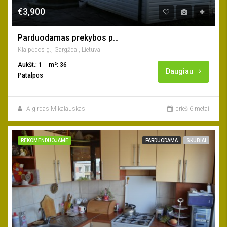
€3,900
Parduodamas prekybos paviljonas Laugaliuose
Klaipėdos g., Gargždai, Lietuva
Aukšt.: 1
m²: 36
Daugiau
Patalpos
Algirdas Mikalauskas
prieš 6 metai
REKOMENDUOJAME
PARDUODAMA
SKUBIAI