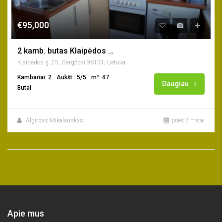
€95,000
2 kamb. butas Klaipėdos g., Gargždai
Klaipėdos g. 25, Gargždai 96131, Lietuva
Kambariai: 2
Aukšt.: 5/5
m²: 47
Daugiau
Butai
Algirdas Mikalauskas
prieš 7 metai
Apie mus