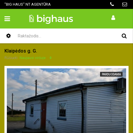
"BIG HAUS" NT AGENTŪRA
Klaipėdos g. G.
Naujausi viršuje
Rūšiuoti:
PARDUODAMA