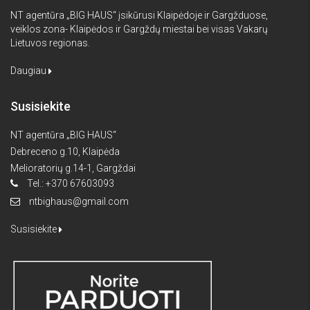
NT agentūra „BIG HAUS“ įsikūrusi Klaipėdoje ir Gargžduose,
veiklos zona- Klaipėdos ir Gargždų miestai bei visas Vakarų
Lietuvos regionas.
Daugiau
Susisiekite
NT agentūra „BIG HAUS“
Debreceno g.10, Klaipėda
Melioratorių g.14-1, Gargždai
Tel.: +370 67603093
ntbighaus@gmail.com
Susisiekite