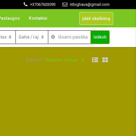
+37067603093
ntbighaus@gmail.com
Paslaugos
Kontaktai
Įdėti skelbimą
Išsami paieška
tas
Gatvė / raj.
Ieškoti
Rūšiuoti:
Naujausi viršuje