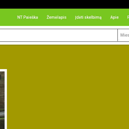
NT Paieška
Žemėlapis
Įdėti skelbimą
Apie
Mies